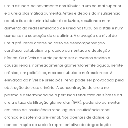
ureia difunde-se novamente nos túbulos a um caudal superior
e a ureia plasmática aumenta. Antes e depois da insuficiência
renal, o fluxo de urina tubular é reduzido, resultando num
aumento da redisseminação de ureia nos túbulos distais e num
aumento na secreção de creatinina. A elevação do nível de
ureia pré-renal ocorre no caso de descompensação
cardíaca, catabolismo proteico aumentado e depleção
hídrica. Os níveis de ureia podem ser elevados devido a
causas renais, nomeadamente glomerulonefrite aguda, nefrite
crônica, rim policístico, necrose tubular e nefrosclerose. A
elevação do nível de ureia pós-renal pode ser provocada pela
obstrução do trato urinário. A concentração de ureia no
plasma é determinada pela perfusão renal, taxa de síntese da
ureia e taxa de filtração glomerular (GFR), podendo aumentar
em caso de insuficiência renal aguda, insuficiência renal
crônica e azotemia pré-renal. Nos doentes de diálise, a
concentração de ureia é representativa da degradação