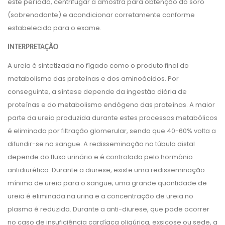
este período, centrifugar a amostra para obtenção do soro
(sobrenadante) e acondicionar corretamente conforme
estabelecido para o exame.
INTERPRETAÇÃO
A ureia é sintetizada no fígado como o produto final do
metabolismo das proteínas e dos aminoácidos. Por
conseguinte, a síntese depende da ingestão diária de
proteínas e do metabolismo endógeno das proteínas. A maior
parte da ureia produzida durante estes processos metabólicos
é eliminada por filtração glomerular, sendo que 40-60% volta a
difundir-se no sangue. A redisseminação no túbulo distal
depende do fluxo urinário e é controlada pelo hormônio
antidiurético. Durante a diurese, existe uma redisseminação
mínima de ureia para o sangue; uma grande quantidade de
ureia é eliminada na urina e a concentração de ureia no
plasma é reduzida. Durante a anti-diurese, que pode ocorrer
no caso de insuficiência cardíaca oligúrica, exsicose ou sede, a