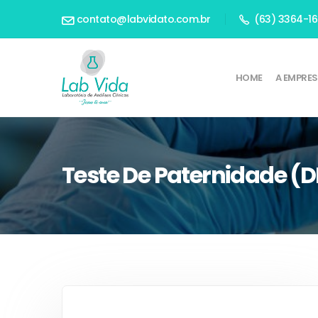
contato@labvidato.com.br
(63) 3364-1
HOME
A EMPRE
Teste De Paternidade (