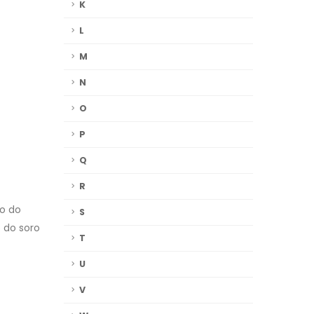
K
L
M
N
O
P
Q
R
o do
S
 do soro
T
U
V