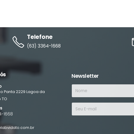
Telefone
(63) 3364-1668
nós
Newsletter
o
ino Panta
2229
Lagoa da
o
TO
es
4-1668
labvidato.com.br