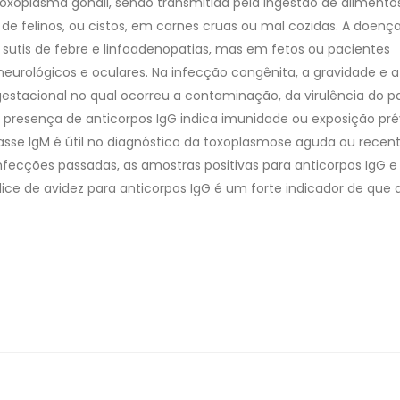
xoplasma gondii, sendo transmitida pela ingestão de alimento
 felinos, ou cistos, em carnes cruas ou mal cozidas. A doenç
utis de febre e linfoadenopatias, mas em fetos ou pacientes
urológicos e oculares. Na infecção congênita, a gravidade e a
estacional no qual ocorreu a contaminação, da virulência do pa
A presença de anticorpos IgG indica imunidade ou exposição pré
asse IgM é útil no diagnóstico da toxoplasmose aguda ou recent
infecções passadas, as amostras positivas para anticorpos IgG e
ice de avidez para anticorpos IgG é um forte indicador de que 