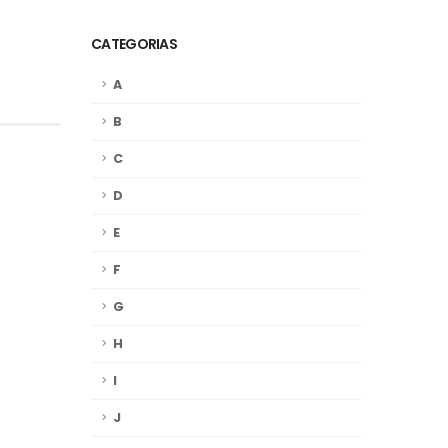
CATEGORIAS
A
B
C
D
E
F
G
H
I
J