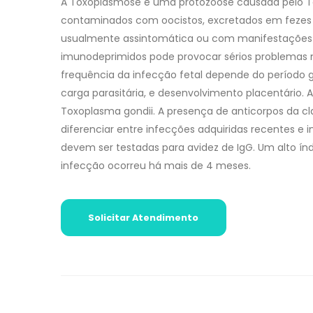
A Toxoplasmose é uma protozoose causada pelo To
contaminados com oocistos, excretados em fezes de
usualmente assintomática ou com manifestações s
imunodeprimidos pode provocar sérios problemas ne
frequência da infecção fetal depende do período g
carga parasitária, e desenvolvimento placentário. 
Toxoplasma gondii. A presença de anticorpos da cl
diferenciar entre infecções adquiridas recentes e 
devem ser testadas para avidez de IgG. Um alto índ
infecção ocorreu há mais de 4 meses.
Solicitar Atendimento