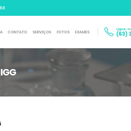
668
Ligue-n
SA
CONTATO
SERVIÇOS
FOTOS
EXAMES
(63) 
 IGG
G