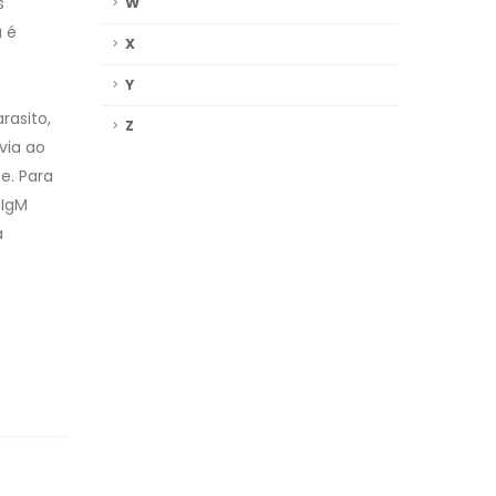
s
W
a é
X
Y
rasito,
Z
via ao
e. Para
 IgM
a