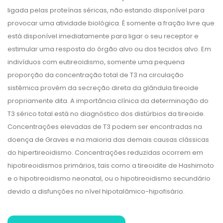
ligada pelas proteínas séricas, não estando disponível para
provocar uma atividade biológica. É somente a fração livre que
está disponível imediatamente para ligar o seu receptor e
estimular uma resposta do órgão alvo ou dos tecidos alvo. Em
indivíduos com eutireoidismo, somente uma pequena
proporção da concentração total de T3 na circulação
sistêmica provém da secreção direta da glândula tireoide
propriamente dita. A importância clínica da determinação do
T3 sérico total está no diagnóstico dos distúrbios da tireoide.
Concentrações elevadas de T3 podem ser encontradas na
doença de Graves e na maioria das demais causas clássicas
do hipertireoidismo. Concentrações reduzidas ocorrem em
hipotireoidismos primários, tais como a tireoidite de Hashimoto
e o hipotireoidismo neonatal, ou o hipotireoidismo secundário
devido a disfunções no nível hipotalâmico-hipofisário.