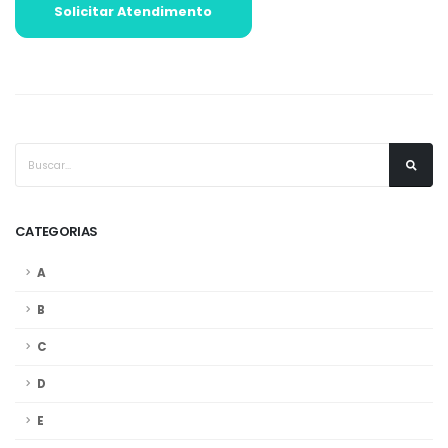
Solicitar Atendimento
CATEGORIAS
A
B
C
D
E