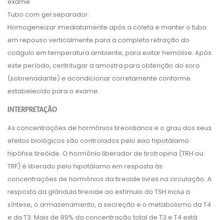
exame.
Tubo com gel separador:
Homogeneizar imediatamente após a coleta e manter o tubo
em repouso verticalmente para a completa retração do
coágulo em temperatura ambiente, para evitar hemólise. Após
este período, centrifugar a amostra para obtenção do soro
(sobrenadante) e acondicionar corretamente conforme
estabelecido para o exame.
INTERPRETAÇÃO
As concentrações de hormônios tireoidianos e o grau dos seus
efeitos biológicos são controlados pelo eixo hipotálamo
hipófise tireóide. O hormônio liberador de tirotropina (TRH ou
TRF) é liberado pelo hipotálamo em resposta às
concentrações de hormônios da tireoide livres na circulação. A
resposta da glândula tireoide ao estímulo do TSH inclui a
síntese, o armazenamento, a secreção e o metabolismo da T4
e da T3. Mais de 99% da concentração total de T3 e T4 está