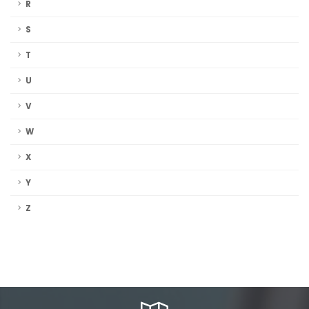
R
S
T
U
V
W
X
Y
Z