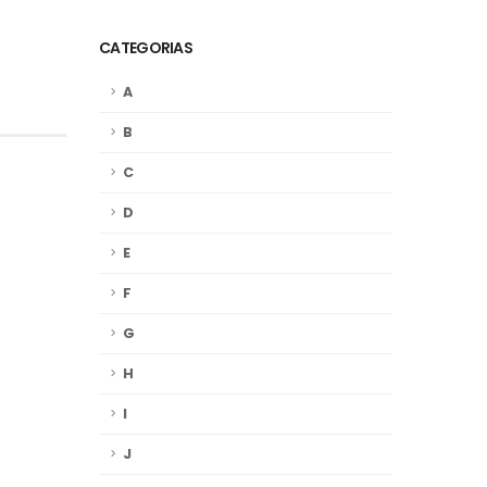
CATEGORIAS
A
B
C
D
E
F
G
H
I
J