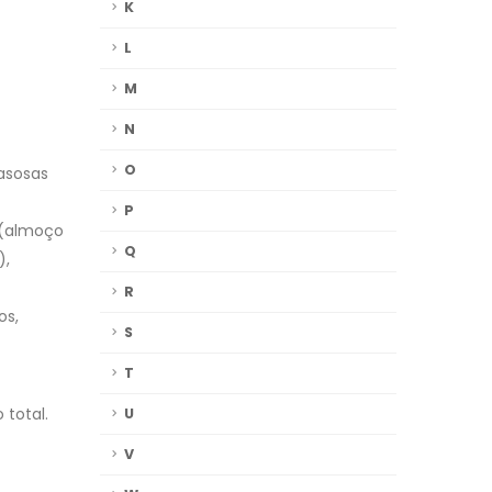
K
L
M
N
O
gasosas
P
 (almoço
Q
),
R
os,
S
T
 total.
U
V