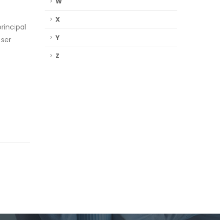
W
X
rincipal
Y
 ser
Z