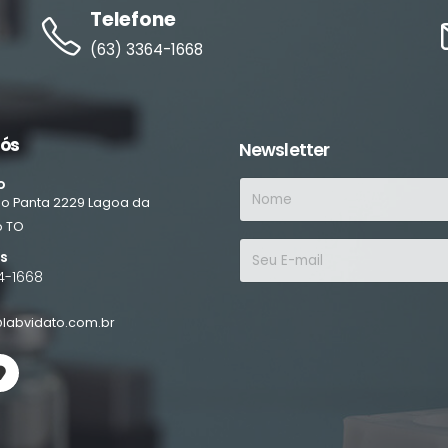
Telefone
(63) 3364-1668
nós
Newsletter
o
ino Panta
2229
Lagoa da
o
TO
es
4-1668
labvidato.com.br