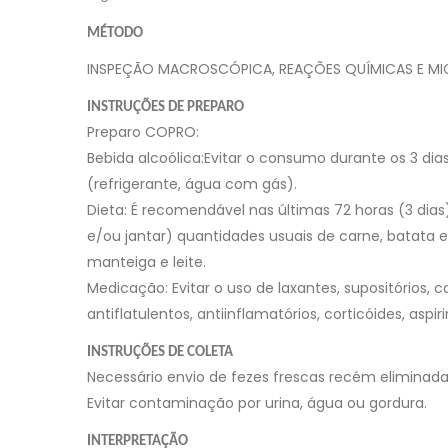
MÉTODO
INSPEÇÃO MACROSCÓPICA, REAÇÕES QUÍMICAS E M
INSTRUÇÕES DE PREPARO
Preparo COPRO:
Bebida alcoólica:Evitar o consumo durante os 3 di
(refrigerante, água com gás).
Dieta: É recomendável nas últimas 72 horas (3 dia
e/ou jantar) quantidades usuais de carne, batata e
manteiga e leite.
Medicação: Evitar o uso de laxantes, supositórios, 
antiflatulentos, antiinflamatórios, corticóides, as
INSTRUÇÕES DE COLETA
Necessário envio de fezes frescas recém eliminada
Evitar contaminação por urina, água ou gordura.
INTERPRETAÇÃO