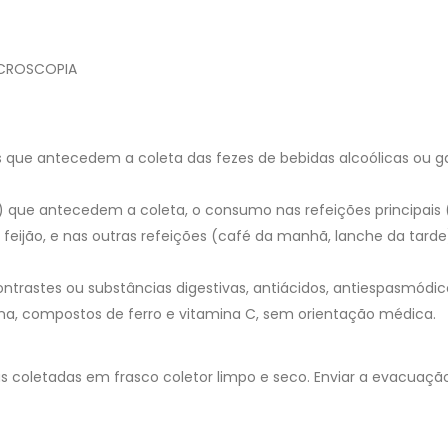
ICROSCOPIA
as que antecedem a coleta das fezes de bebidas alcoólicas ou 
s) que antecedem a coleta, o consumo nas refeições principais
 feijão, e nas outras refeições (café da manhã, lanche da tarde
contrastes ou substâncias digestivas, antiácidos, antiespasmódic
pirina, compostos de ferro e vitamina C, sem orientação médica.
s coletadas em frasco coletor limpo e seco. Enviar a evacuação