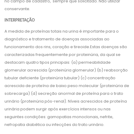
no campo de cadastro, sempre que solicitado. Não utilizar
conservante.
INTERPRETAÇÃO
A medida de proteínas totais na urina é importante para o
diagnóstico e tratamento de doenças associadas ao
funcionamento dos rins, coração e tireoide.Estas doenças são
caracterizadas frequentemente por proteinúria, da qual se
destacam quatro tipos principais: (a) permeabilidade
glomerular acrescida (proteinúria glomerular) (b) reabsorção
tubular deficiente (proteinúria tubular) (c) concentração
acrescida de proteína de baixo peso molecular (proteinúria de
sobrecarga) (d) secreção anormal de proteína para o trato
urinário (proteinúria pós-renal). Níveis acrescidos de proteína
urinária podem surgir após exercícios intensos ou nas
seguintes condições: gamopatias monoclonais, nefrite,
nefropatia diabética ou infecções do trato urinário.