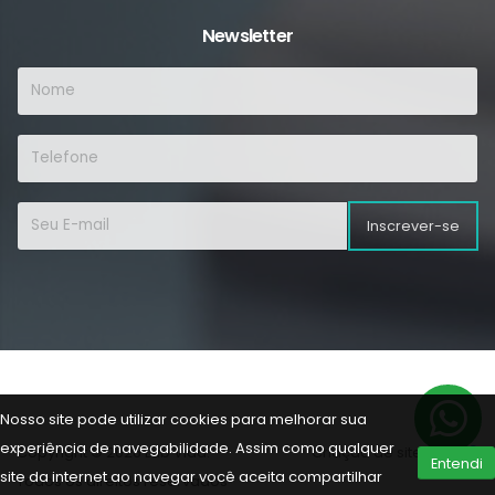
Newsletter
Inscrever-se
Nosso site pode utilizar cookies para melhorar sua
experiência de navegabilidade. Assim como qualquer
Copyright © 2026 Lab Vida.
Criação de sites
Entendi
site da internet ao navegar você aceita compartilhar
Todos os direitos reservados