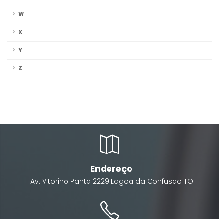
W
X
Y
Z
Endereço
Av. Vitorino Panta
2229
Lagoa da Confusão
TO