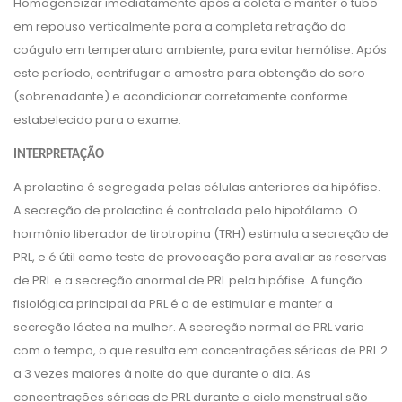
Homogeneizar imediatamente após a coleta e manter o tubo
em repouso verticalmente para a completa retração do
coágulo em temperatura ambiente, para evitar hemólise. Após
este período, centrifugar a amostra para obtenção do soro
(sobrenadante) e acondicionar corretamente conforme
estabelecido para o exame.
INTERPRETAÇÃO
A prolactina é segregada pelas células anteriores da hipófise.
A secreção de prolactina é controlada pelo hipotálamo. O
hormônio liberador de tirotropina (TRH) estimula a secreção de
PRL, e é útil como teste de provocação para avaliar as reservas
de PRL e a secreção anormal de PRL pela hipófise. A função
fisiológica principal da PRL é a de estimular e manter a
secreção láctea na mulher. A secreção normal de PRL varia
com o tempo, o que resulta em concentrações séricas de PRL 2
a 3 vezes maiores à noite do que durante o dia. As
concentrações séricas de PRL durante o ciclo menstrual são