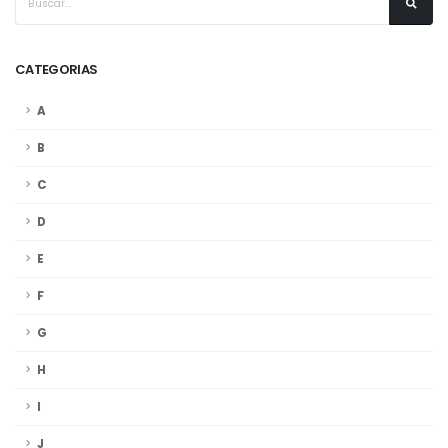
CATEGORIAS
A
B
C
D
E
F
G
H
I
J