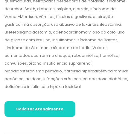
queimaduras, nefropatias perdedoras de potássio, síndrome
de Achor-Smith, diabetes insípido, diarreia, síndrome de
Verner-Morrison, vômitos, fístulas digestivas, aspiração
gástrica, má absorção, uso abusivo de laxantes, ileostomia,
ureterosigmoidostomia, adenocarcinoma viloso do colo, uso
de glicose com insulina, insulinomas, síndrome de Bartter,
síndrome de Gitelman e síndrome de Liddle. Valores
aumentados ocorrem no choque, rabdomiólise, hemólise,
convulsões, tétano, insuficiência suprarrenal,
hipoaldosteronismo primário, paralisia hipercalcêmica familiar
periódica, acidose, infecções crônicas, cetoacidose diabética,
deficiência insulínica e hipóxia tecidual.
Solicitar Atendimento