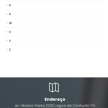
U
V
W
X
Y
Z
Endereço
Av. Vitorino Panta
2229
Lagoa da Confusão
TO