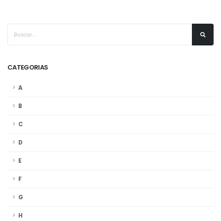
CATEGORIAS
A
B
C
D
E
F
G
H