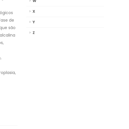
W
X
lógicos
fase de
Y
 que são
Z
alcalina
s,
,
oplasia,