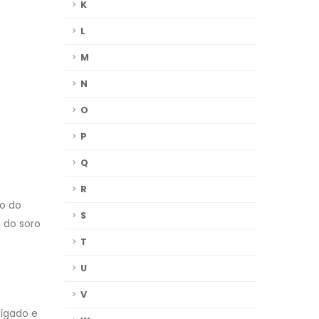
K
L
M
N
O
P
Q
R
o do
S
 do soro
T
U
V
fígado e