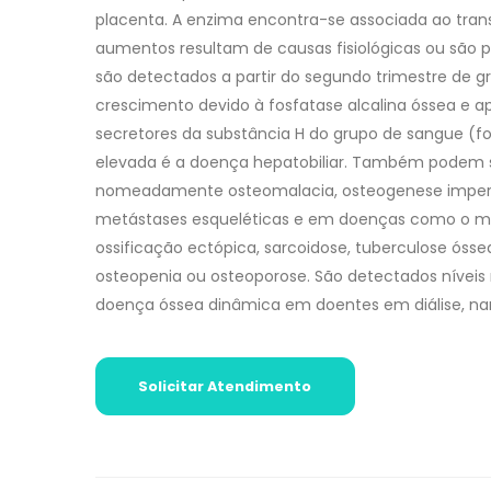
placenta. A enzima encontra-se associada ao transpo
aumentos resultam de causas fisiológicas ou são p
são detectados a partir do segundo trimestre de gr
crescimento devido à fosfatase alcalina óssea e a
secretores da substância H do grupo de sangue (fo
elevada é a doença hepatobiliar. Também podem s
nomeadamente osteomalacia, osteogenese imperfei
metástases esqueléticas e em doenças como o mielo
ossificação ectópica, sarcoidose, tuberculose ósse
osteopenia ou osteoporose. São detectados níveis r
doença óssea dinâmica em doentes em diálise, nan
Solicitar Atendimento