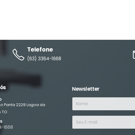
Telefone
(63) 3364-1668
nós
Newsletter
o
ino Panta
2229
Lagoa da
o
TO
es
4-1668