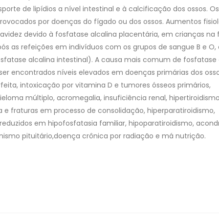
rte de lipídios a nível intestinal e à calcificação dos ossos. Os
rovocados por doenças do fígado ou dos ossos. Aumentos fisio
avidez devido à fosfatase alcalina placentária, em crianças na 
pós as refeições em indivíduos com os grupos de sangue B e O,
sfatase alcalina intestinal). A causa mais comum de fosfatase 
er encontrados níveis elevados em doenças primárias dos osso
ta, intoxicação por vitamina D e tumores ósseos primários,
ma múltiplo, acromegalia, insuficiência renal, hipertiroidismo
a e fraturas em processo de consolidação, hiperparatiroidismo,
eduzidos em hipofosfatasia familiar, hipoparatiroidismo, acondr
ismo pituitário,doença crônica por radiação e má nutrição.