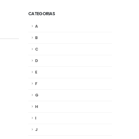
CATEGORIAS
A
B
C
D
E
F
G
H
I
J