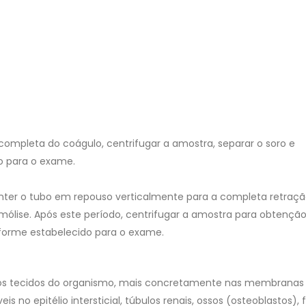
o completa do coágulo, centrifugar a amostra, separar o soro e
o para o exame.
ter o tubo em repouso verticalmente para a completa retraçã
ólise. Após este período, centrifugar a amostra para obtenção
forme estabelecido para o exame.
 os tecidos do organismo, mais concretamente nas membranas
s no epitélio intersticial, túbulos renais, ossos (osteoblastos), 