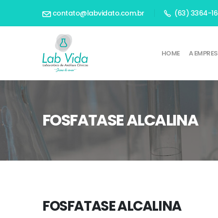
contato@labvidato.com.br
(63) 3364-1
HOME
A EMPRE
FOSFATASE ALCALINA
FOSFATASE ALCALINA