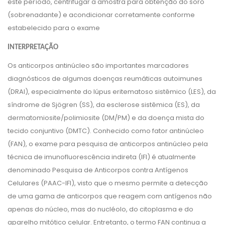
este período, centrifugar a amostra para obtenção do soro
(sobrenadante) e acondicionar corretamente conforme
estabelecido para o exame
INTERPRETAÇÃO
Os anticorpos antinúcleo são importantes marcadores
diagnósticos de algumas doenças reumáticas autoimunes
(DRAI), especialmente do lúpus eritematoso sistêmico (LES), da
síndrome de Sjögren (SS), da esclerose sistêmica (ES), da
dermatomiosite/polimiosite (DM/PM) e da doença mista do
tecido conjuntivo (DMTC). Conhecido como fator antinúcleo
(FAN), o exame para pesquisa de anticorpos antinúcleo pela
técnica de imunofluorescência indireta (IFI) é atualmente
denominado Pesquisa de Anticorpos contra Antígenos
Celulares (PAAC-IFI), visto que o mesmo permite a detecção
de uma gama de anticorpos que reagem com antígenos não
apenas do núcleo, mas do nucléolo, do citoplasma e do
aparelho mitótico celular. Entretanto, o termo FAN continua a