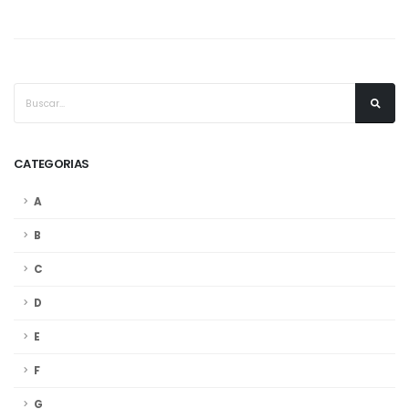
CATEGORIAS
A
B
C
D
E
F
G