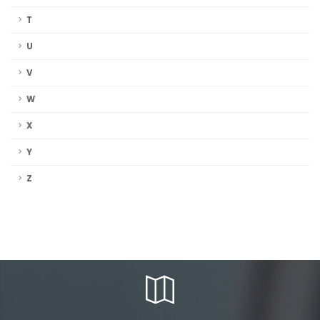
T
U
V
W
X
Y
Z