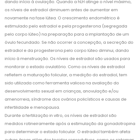
dando início à ovulação. Quando a hLH atinge o nível máximo,
os níveis de estradiol diminuem antes de aumentar em
novamente na fase lútea. O crescimento endométrico é
estimulado pelo estradiol e pela progesterona (segregada
pelo corpo lúteo) na preparação para a implantação de um
óvulo fecundado. Se não ocorrer a concepção, a secreção do
estradiol e da progesterona pelo corpo lúteo diminui, dando
início à menstruação. Os níveis de estradiol são usados para
monitorar o estado ovulatório. Como os níveis de estradiol
refletem a maturação folicular, a medição do estradiol, tem
sido utilizada como ferramenta valiosa na avaliação do
desenvolvimento sexual em crianças, anovulação e/ou
amenorreia, síndrome dos ovários policísticos e causas de
infertilidade e menopausa.
Durante a fertilização in vitro, os níveis de estradiol são
medidos rotineiramente após a estimulação da gonadotropina
para determinar o estado folicular. O estradiol também afeta
outras áreas além dos tecidos reprodutivos, como os sistemas