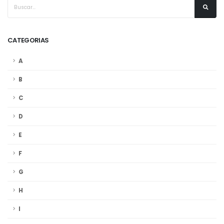
CATEGORIAS
A
B
C
D
E
F
G
H
I