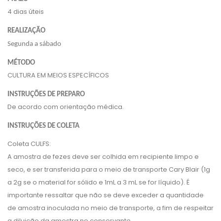
4 dias úteis
REALIZAÇÃO
Segunda a sábado
MÉTODO
CULTURA EM MEIOS ESPECÍFICOS
INSTRUÇÕES DE PREPARO
De acordo com orientação médica.
INSTRUÇÕES DE COLETA
Coleta CULFS:
A amostra de fezes deve ser colhida em recipiente limpo e
seco, e ser transferida para o meio de transporte Cary Blair (1g
a 2g se o material for sólido e 1mL a 3 mL se for líquido). É
importante ressaltar que não se deve exceder a quantidade
de amostra inoculada no meio de transporte, a fim de respeitar
a diluição da amostra no conservante.