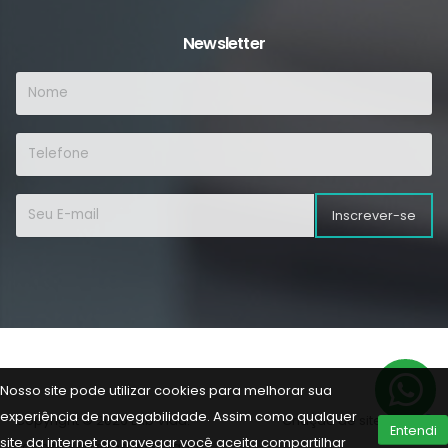
Newsletter
Inscrever-se
Nosso site pode utilizar cookies para melhorar sua
experiência de navegabilidade. Assim como qualquer
Copyright © 2026 Lab Vida.
Criação de sites
Entendi
site da internet ao navegar você aceita compartilhar
Todos os direitos reservados