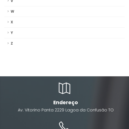
V
W
X
Y
Z
Endereço
Av. Vitorino Panta
2229
Lagoa da Confusão
TO