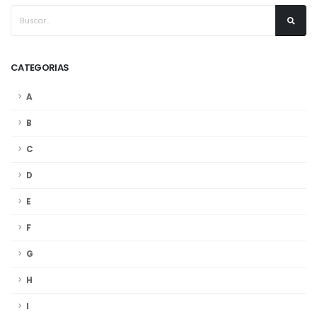
CATEGORIAS
A
B
C
D
E
F
G
H
I