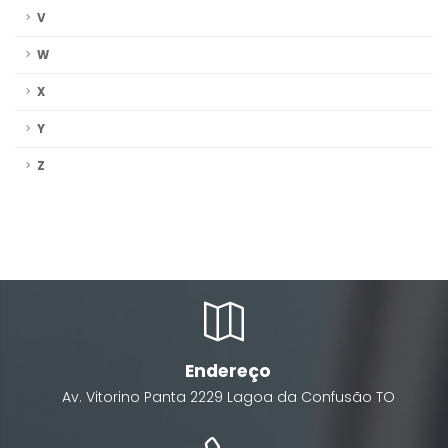
V
W
X
Y
Z
Endereço
Av. Vitorino Panta
2229
Lagoa da Confusão
TO