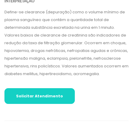
INTERPRETAÇÃO
Define-se clearance (depuração) como o volume mínimo de
plasma sanguíneo que contém a quantidade total de
determinada substância excretada na urina em 1 minuto.
Valores baixos de clearance de creatinina são indicadores de
redução da taxa de filtração glomerular. Ocorrem em choque,
hipovolemia, drogas nefróticas, nefropatias agudas e crônicas,
hipertensão maligna, eclampsia, pielonefrite, nefrosclerose
hipertensiva, rins policísticos. Valores aumentados ocorrem em
diabetes mellitus, hipertireoidismo, acromegalia.
Solicitar Atendimento