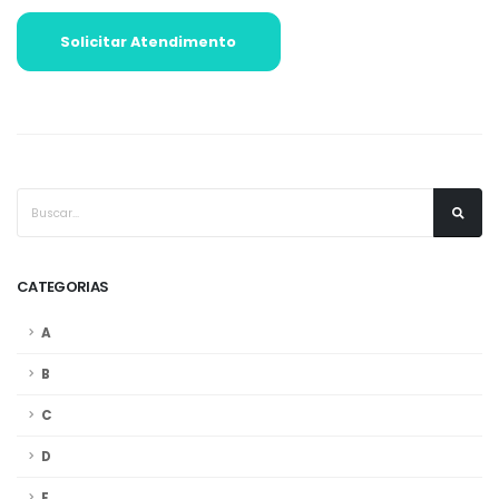
Solicitar Atendimento
CATEGORIAS
A
B
C
D
E