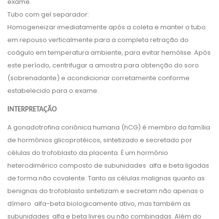
exame.
Tubo com gel separador:
Homogeneizar imediatamente após a coleta e manter o tubo
em repouso verticalmente para a completa retração do
coágulo em temperatura ambiente, para evitar hemólise. Após
este período, centrifugar a amostra para obtenção do soro
(sobrenadante) e acondicionar corretamente conforme
estabelecido para o exame.
INTERPRETAÇÃO
A gonadotrofina coriônica humana (hCG) é membro da família
de hormônios glicoprotéicos, sintetizado e secretado por
células do trofoblasto da placenta. É um hormônio
heterodimérico composto de subunidades alfa e beta ligadas
de forma não covalente. Tanto as células malignas quanto as
benignas do trofoblasto sintetizam e secretam não apenas o
dímero alfa-beta biologicamente ativo, mas também as
subunidades alfa e beta livres ou não combinadas. Além do