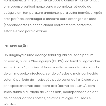
Homogeneizar imediatamente após a coleta e manter o tubo
em repouso verticalmente para a completa retração do
coágulo em temperatura ambiente, para evitar hemólise. Após
este período, centrifugar a amostra para obtenção do soro
(sobrenadante) e acondicionar corretamente conforme
estabelecido para o exame.
INTERPRETAÇÃO
Chikungunya é uma doença febril aguda causada por um
arbovírus, o vírus Chikungunya (CHIKV), da família Togaviridae
e do gênero Alphavirus. A transmissão ocorre através picada
de um mosquito infectado, sendo o Aedes o mais conhecido
vetor. O período de incubação pode variar de 1 a 12 dias e os
principais sintomas são: febre alta (acima de 38,9°C), com
início súbito e duração de vários dias, acompanhada de dor
de cabeça, dor nas costas, calafrios, mialgia, náuseas e
vômitos.