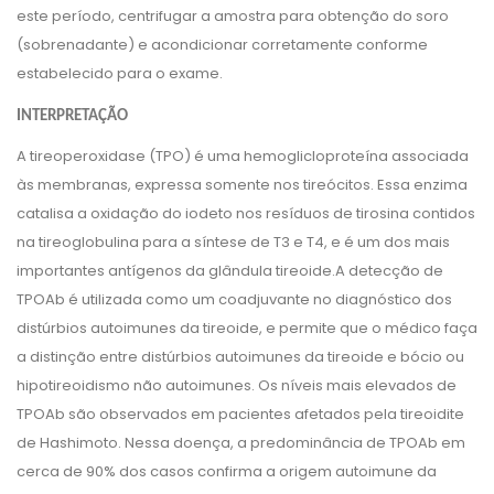
este período, centrifugar a amostra para obtenção do soro
(sobrenadante) e acondicionar corretamente conforme
estabelecido para o exame.
INTERPRETAÇÃO
A tireoperoxidase (TPO) é uma hemoglicloproteína associada
às membranas, expressa somente nos tireócitos. Essa enzima
catalisa a oxidação do iodeto nos resíduos de tirosina contidos
na tireoglobulina para a síntese de T3 e T4, e é um dos mais
importantes antígenos da glândula tireoide.A detecção de
TPOAb é utilizada como um coadjuvante no diagnóstico dos
distúrbios autoimunes da tireoide, e permite que o médico faça
a distinção entre distúrbios autoimunes da tireoide e bócio ou
hipotireoidismo não autoimunes. Os níveis mais elevados de
TPOAb são observados em pacientes afetados pela tireoidite
de Hashimoto. Nessa doença, a predominância de TPOAb em
cerca de 90% dos casos confirma a origem autoimune da