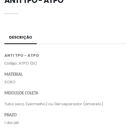
ANTI TPO - ATPO
DESCRIÇÃO
ANTI TPO - ATPO
ATPO (51)
Código;
MATERIAL
SORO
MEIO(S)DE COLETA
Tubo seco (vermelho) ou Gel separador (amarelo)
PRAZO
1 dia útil