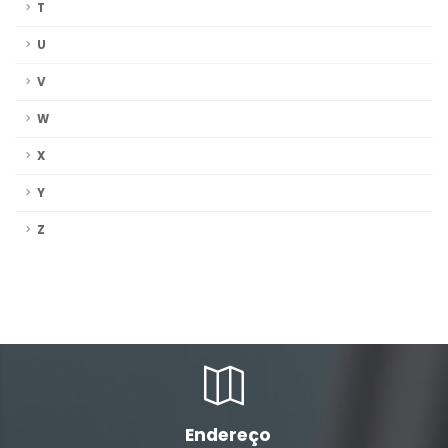
T
U
V
W
X
Y
Z
Endereço