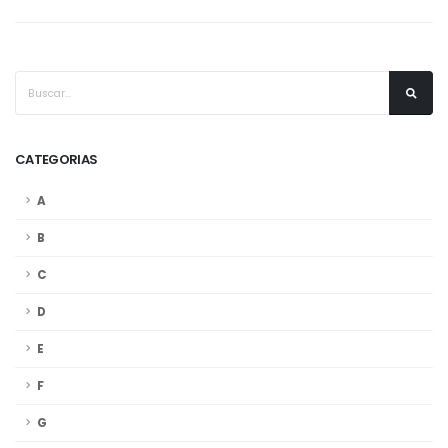
CATEGORIAS
A
B
C
D
E
F
G